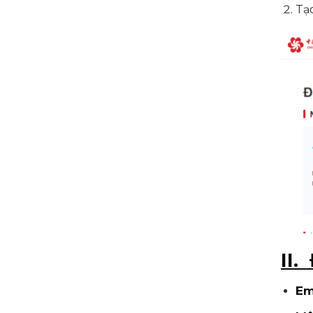
Tạo
II.
Em