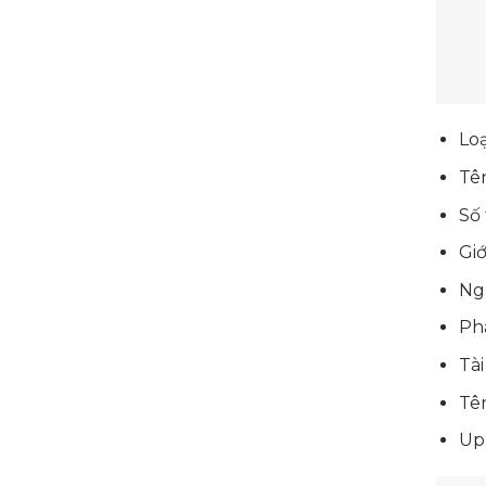
Loạ
Tên
Số 
Giớ
Ngà
Ph
Tài
Tê
Up