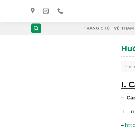
Skip
to
content
TRANG CHỦ
VÉ THAM
Hướ
Post
I. 
–
Các
Tru
–
http