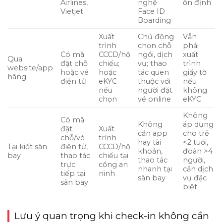
Airlines,
nghệ
ổn định
Vietjet
Face ID
Boarding
Xuất
Chủ động
Vẫn
trình
chọn chỗ
phải
Có mã
CCCD/hộ
ngồi, dịch
xuất
Qua
đặt chỗ
chiếu;
vụ; thao
trình
website/app
hoặc vé
hoặc
tác quen
giấy tờ
hãng
điện tử
eKYC
thuộc với
nếu
nếu
người đặt
không
chọn
vé online
eKYC
Không
Có mã
Không
áp dụng
đặt
Xuất
cần app
cho trẻ
chỗ/vé
trình
hay tài
<2 tuổi,
Tại kiốt sân
điện tử,
CCCD/hộ
khoản,
đoàn >4
bay
thao tác
chiếu tại
thao tác
người,
trực
cổng an
nhanh tại
cần dịch
tiếp tại
ninh
sân bay
vụ đặc
sân bay
biệt
Lưu ý quan trọng khi check-in không cần