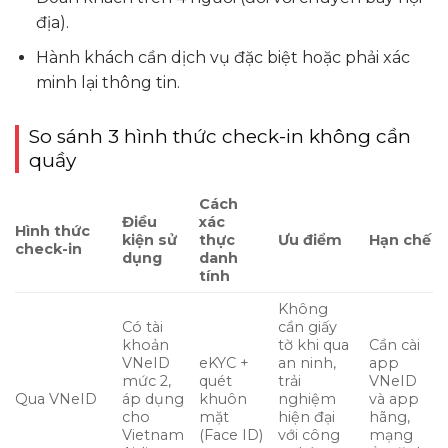
địa).
Hành khách cần dịch vụ đặc biệt hoặc phải xác
minh lại thông tin.
So sánh 3 hình thức check-in không cần
quầy
Cách
Điều
xác
Hình thức
kiện sử
thực
Ưu điểm
Hạn chế
check-in
dụng
danh
tính
Không
Có tài
cần giấy
khoản
tờ khi qua
Cần cài
VNeID
eKYC +
an ninh,
app
mức 2,
quét
trải
VNeID
Qua VNeID
áp dụng
khuôn
nghiệm
và app
cho
mặt
hiện đại
hãng,
Vietnam
(Face ID)
với công
mạng