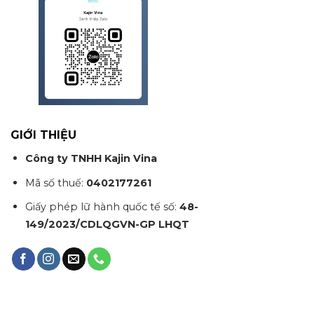
GIỚI THIỆU
Công ty TNHH Kajin Vina
Mã số thuế:
0402177261
Giấy phép lữ hành quốc tế số:
48-
149/2023/CDLQGVN-GP LHQT