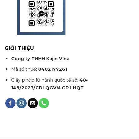
GIỚI THIỆU
Công ty TNHH Kajin Vina
Mã số thuế:
0402177261
Giấy phép lữ hành quốc tế số:
48-
149/2023/CDLQGVN-GP LHQT