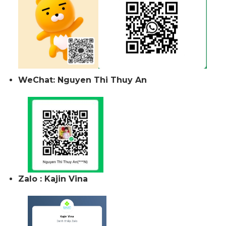
WeChat: Nguyen Thi Thuy An
Zalo : Kajin Vina