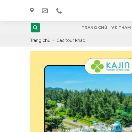
Skip
to
content
TRANG CHỦ
VÉ THAM
Trang chủ
/
Các tour khác