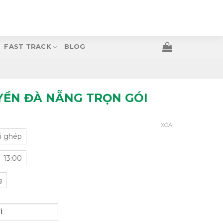
FAST TRACK
BLOG
ỀN ĐÀ NẴNG TRỌN GÓI
XÓA
i ghép
13:00
g