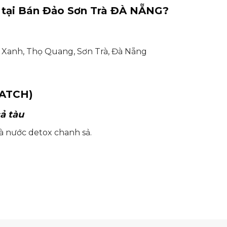
ị tại Bán Đảo Sơn Trà ĐÀ NẴNG
?
ồ Xanh, Thọ Quang, Sơn Trà, Đà Nẵng
ATCH)
ả tàu
và nước detox chanh sả.