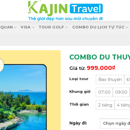
 QUAN
VISA
TOUR GOLF
COMBO DU LỊCH TỰ TÚC
COMBO DU THUY
999.000
₫
Giá từ:
Loại tour
Bao thuyền
Đ
Khung giờ
07:00
09:00
Thời gian
2 tiếng
4 tiến
Ngày đi: