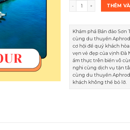
COMBO DU THUYỀN ĐÀ NẴN
THÊM VÀ
Khám phá Bán đảo Sơn T
cùng du thuyền Aphrodit
cơ hội để quý khách hòa
vẹn vẻ đẹp của vịnh Đà 
ẩm thực trên biển vô cùn
nghi cùng dịch vụ tận t
cùng du thuyền Aphrodit
khách không thể bỏ lỡ.