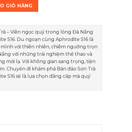
G TRỌN GÓI số lượng
O GIỎ HÀNG
rà – Viên ngọc quý trong lòng Đà Nẵng
e S16. Du ngoạn cùng Aphrodite S16 là
 mình với thiên nhiên, chiêm ngưỡng trọn
Nẵng với những trải nghiệm thể thao và
g mới lạ. Với không gian sang trọng, tiện
âm. Chuyến đi khám phá Bán đảo Sơn Trà
e S16 sẽ là lựa chọn đẳng cấp mà quý