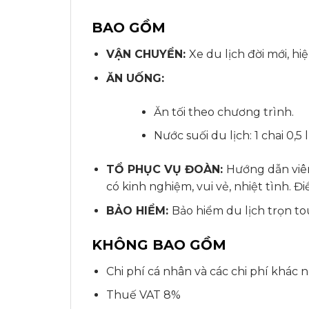
BAO GỒM
VẬN CHUYỂN
:
Xe du lịch đời mới, hi
ĂN UỐNG:
Ăn tối theo chương trình.
Nước suối du lịch: 1 chai 0,5 
TỔ PHỤC VỤ ĐOÀN:
Hướng dẫn viên
có kinh nghiệm, vui vẻ, nhiệt tình. 
BẢO HIỂM:
Bảo hiểm du lịch trọn t
KHÔNG BAO GỒM
Chi phí cá nhân và các chi phí khác 
Thuế VAT 8%