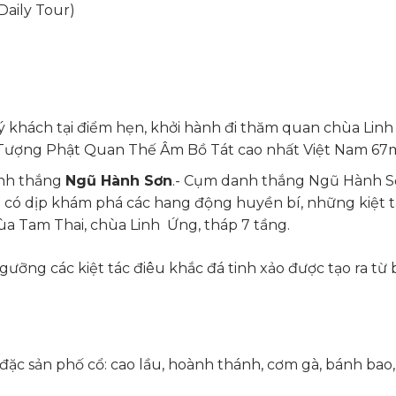
Daily Tour)
 khách tại điểm hẹn, khởi hành đi thăm quan chùa Linh 
Tượng Phật Quan Thế Âm Bồ Tát cao nhất Việt Nam 67
nh thắng
Ngũ Hành Sơn
.- Cụm danh thắng Ngũ Hành Sơ
 có dịp khám phá các hang động huyền bí, những kiệt tá
hùa Tam Thai, chùa Linh Ứng, tháp 7 tầng.
ỡng các kiệt tác điêu khắc đá tinh xảo được tạo ra từ 
đặc sản phố cổ: cao lầu, hoành thánh, cơm gà, bánh ba