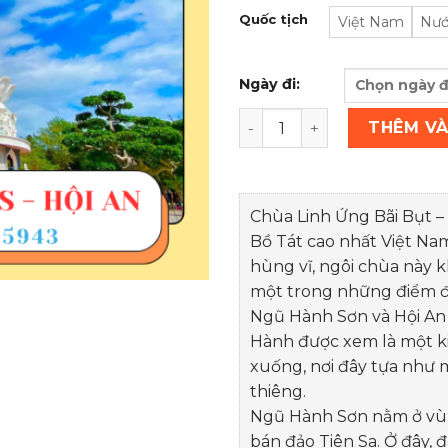
Quốc tịch
Việt Nam
Nướ
Ngày đi:
Tour Linh Ứng - Ngũ Hành S
THÊM VÀ
Chùa Linh Ứng Bãi Bụt 
Bồ Tát cao nhất Việt Na
hùng vĩ, ngôi chùa này k
một trong những điểm đ
Ngũ Hành Sơn và Hội An
Hành được xem là một kiệ
xuống, nơi đây tựa như m
thiêng.
Ngũ Hành Sơn nằm ở vùn
bán đảo Tiên Sa. Ở đây,