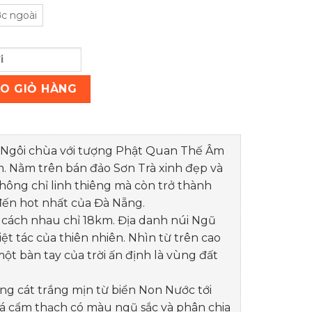
c ngoài
ơn - Hội An số lượng
O GIỎ HÀNG
– Ngôi chùa với tượng Phật Quan Thế Âm
m. Nằm trên bán đảo Sơn Trà xinh đẹp và
hông chỉ linh thiêng mà còn trở thành
ến hot nhất của Đà Nẵng.
 cách nhau chỉ 18km. Địa danh núi Ngũ
t tác của thiên nhiên. Nhìn từ trên cao
ột bàn tay của trời ấn định là vùng đất
g cát trắng mịn từ biển Non Nước tới
 đá cẩm thạch có màu ngũ sắc và phân chia