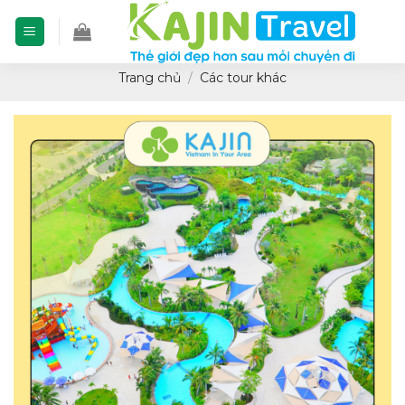
Skip
to
content
Trang chủ
/
Các tour khác